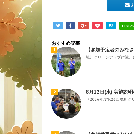
B!
LINE
おすすめ記事
【参加予定者のみなさ
1
境川クリーンアップ作戦、参
8月12日(水) 実施
2
『2026年度第26回境川ク