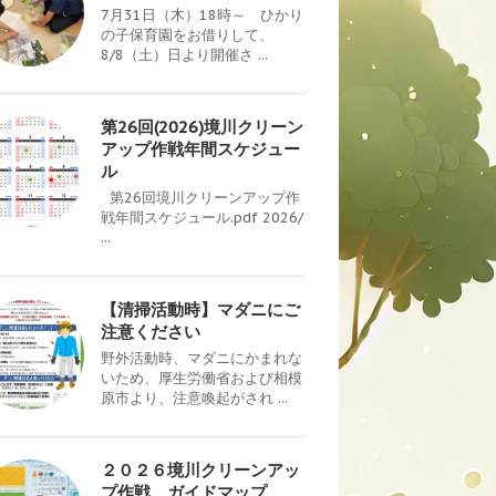
7月31日（木）18時～ ひかり
の子保育園をお借りして、
8/8（土）日より開催さ ...
第26回(2026)境川クリーン
アップ作戦年間スケジュー
ル
第26回境川クリーンアップ作
戦年間スケジュール.pdf 2026/
...
【清掃活動時】マダニにご
注意ください
野外活動時、マダニにかまれな
いため、厚生労働省および相模
原市より、注意喚起がされ ...
２０２６境川クリーンアッ
プ作戦 ガイドマップ