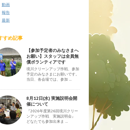
動画
報告
最新
すすめ記事
【参加予定者のみなさまへ
お願い】スタッフは全員無
償ボランティアです
境川クリーンアップ作戦、参加
予定のみなさまにお願いです。
当日、各会場では、参加 ...
8月12日(水) 実施説明会開
催について
『2026年度第26回境川クリー
ンアップ作戦 実施説明会』
どなたでも参加出来ま ...