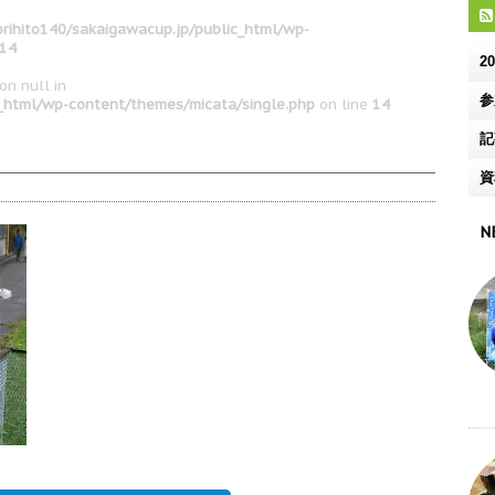
rihito140/sakaigawacup.jp/public_html/wp-
14
2
on null in
参
c_html/wp-content/themes/micata/single.php
on line
14
記
資
N