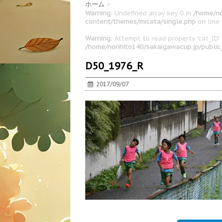
ホーム
>
Warning
: Undefined array key 0 in
/home/no
content/themes/micata/single.php
on line
Warning
: Attempt to read property "cat_ID" 
/home/norihito140/sakaigawacup.jp/publi
D50_1976_R
2017/09/07