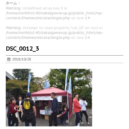
ホーム
>
Warning
: Undefined array key 0 in
/home/norihito140/sakaigawacup.jp/public_html/wp-
content/themes/micata/single.php
on line
14
Warning
: Attempt to read property "cat_ID" on null in
/home/norihito140/sakaigawacup.jp/public_html/wp-
content/themes/micata/single.php
on line
14
DSC_0012_3
2018/10/28