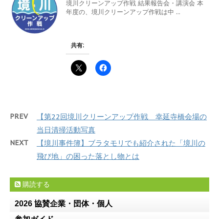
境川クリーンアップ作戦 結果報告会・講演会 本
年度の、境川クリーンアップ作戦は中 ...
共有:
PREV
【第22回境川クリーンアップ作戦 幸延寺橋会場の
当日清掃活動写真
NEXT
【境川事件簿】ブラタモリでも紹介された「境川の
飛び地」の困った落とし物とは
購読する
2026 協賛企業・団体・個人