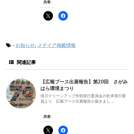
共有:
-
お知らせ
,
メデイア掲載情報
関連記事
【広報ブース出展報告】第20回 さがみ
はら環境まつり
境川クリーンアップ作戦実行委員会の松本実行委
員より、広報ブース出展報告が届きまし ...
共有: