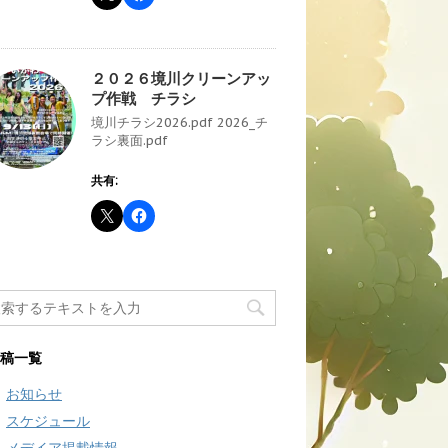
２０２６境川クリーンアッ
プ作戦 チラシ
境川チラシ2026.pdf 2026_チ
ラシ裏面.pdf
共有:
稿一覧
お知らせ
スケジュール
メデイア掲載情報