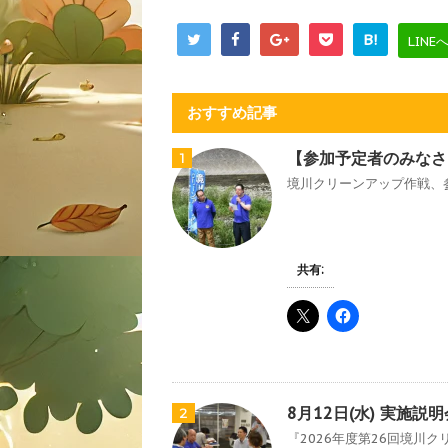
B!
LINE
おすすめ記事
【参加予定者のみなさ
1
境川クリーンアップ作戦、参
共有:
8月12日(水) 実施
2
『2026年度第26回境川ク