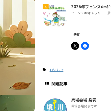
2026年フェンスde
4
フェンスdeギャラリー 展示
共有:
-
お知らせ
関連記事
馬場会場 発表
馬場会場発表です