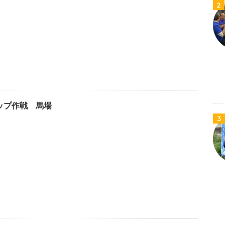
2
アップ作戦 馬場
3