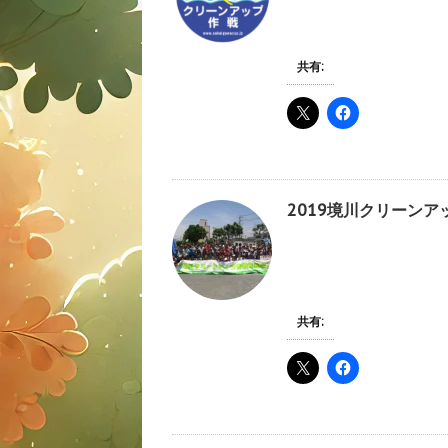
共有:
2019境川クリーン
共有: