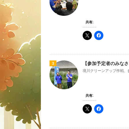
共有:
【参加予定者のみなさ
3
境川クリーンアップ作戦、参
共有: