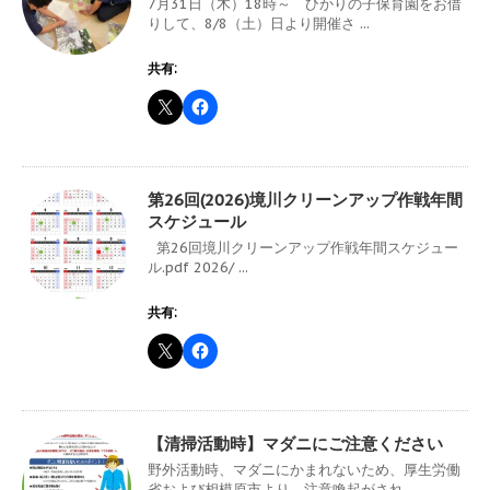
7月31日（木）18時～ ひかりの子保育園をお借
りして、8/8（土）日より開催さ ...
共有:
第26回(2026)境川クリーンアップ作戦年間
スケジュール
第26回境川クリーンアップ作戦年間スケジュー
ル.pdf 2026/ ...
共有:
【清掃活動時】マダニにご注意ください
野外活動時、マダニにかまれないため、厚生労働
省および相模原市より、注意喚起がされ ...