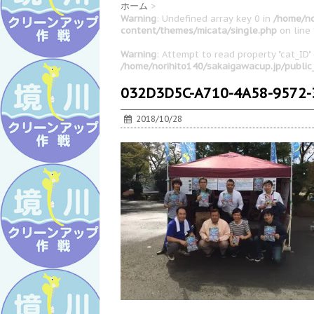
ホーム
>
Warning
: Undefined array key 0 in
/home/no
content/themes/micata/single.php
on line
Warning
: Attempt to read property "cat_ID" 
/home/norihito140/sakaigawacup.jp/publi
032D3D5C-A710-4A58-9572
2018/10/28