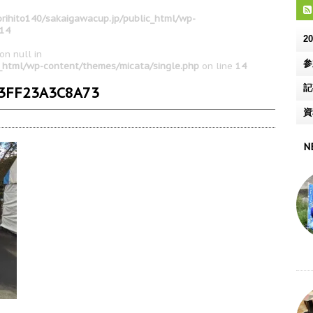
rihito140/sakaigawacup.jp/public_html/wp-
14
2
on null in
参
c_html/wp-content/themes/micata/single.php
on line
14
記
-3FF23A3C8A73
資
N