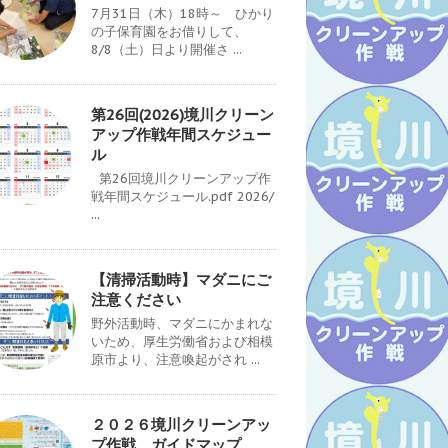
7月31日（木）18時～ ひかり
の子保育園をお借りして、
8/8（土）日より開催さ ...
第26回(2026)境川クリーン
アップ作戦年間スケジュー
ル
第26回境川クリーンアップ作
戦年間スケジュール.pdf 2026/
...
【清掃活動時】マダニにご
注意ください
野外活動時、マダニにかまれな
いため、厚生労働省および相模
原市より、注意喚起がされ ...
２０２６境川クリーンアッ
プ作戦 ガイドマップ