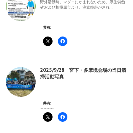
野外活動時、マダニにかまれないため、厚生労働
省および相模原市より、注意喚起がされ ...
共有:
2025/9/28 宮下・多摩境会場の当日清
掃活動写真
共有: