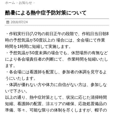
ホーム
>
お知らせ
>
酷暑による熱中症予防対策について
2018/07/24
・作戦実行日(7/29)の前日正午の段階で、作戦日当日朝8
時の予想気温が30度以上の 場合には、全会場にて作業
時間を1時間に短縮して実施します。
・予想気温が30度未満の場合でも、休憩場所の有無など
により各会場責任者の判断にて、 作業時間を短縮いたし
ます。
・各会場には看護師を配置し、参加者の体調を見守るよ
うにいたします。
・体調が優れない方や体力に自信がない方は、参加しな
いで下さい。
以上の通り、熱中症対策として、状況に応じた清掃時間
短縮、看護師の配置、涼エリアの確保、応急処置備品の
準備、等々、可能な限りの体制を尽くしますが、帽子の