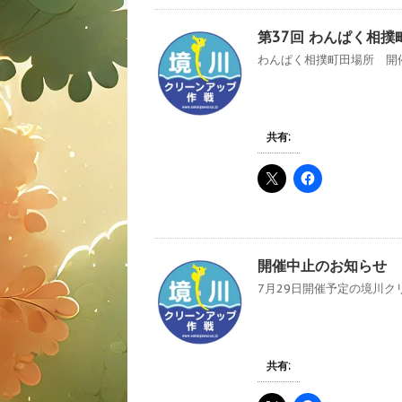
第37回 わんぱく相
わんぱく相撲町田場所 開催
共有:
開催中止のお知らせ
7月29日開催予定の境川クリ
共有: