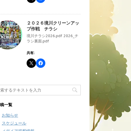
２０２６境川クリーンアッ
プ作戦 チラシ
境川チラシ2026.pdf 2026_チ
ラシ裏面.pdf
共有:
稿一覧
お知らせ
スケジュール
メデイア掲載情報