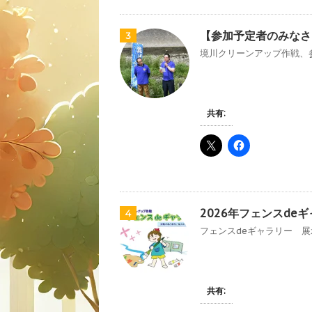
【参加予定者のみなさ
3
境川クリーンアップ作戦、参
共有:
2026年フェンスde
4
フェンスdeギャラリー 展示
共有: