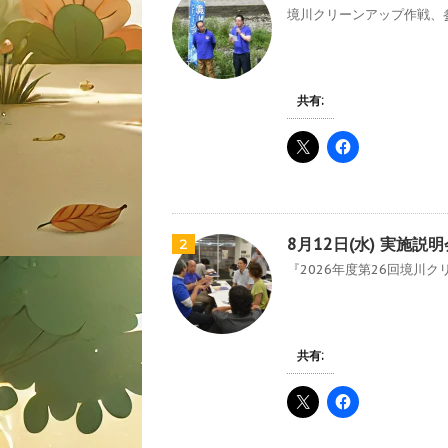
境川クリーンアップ作戦、参
共有:
8月12日(水) 実施
2
『2026年度第26回境川ク
共有: