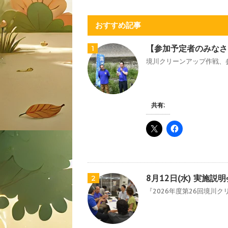
おすすめ記事
【参加予定者のみなさ
1
境川クリーンアップ作戦、参
共有:
8月12日(水) 実施
2
『2026年度第26回境川ク