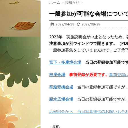
ホーム
>
お知らせ
>
一般参加が可能な会場につい
2022/04/18
2022/09/28
2022年 実施説明会が中止となったため
注意事項が別ウインドウで開きます。（PD
一般参加募集をしていませんので、ご了承
宮下・多摩境会場
当日の登録参加可能で
根岸会場
事前登録が必要です。
事前登録
幸延寺橋会場
当日の登録参加可能ですが
親水広場会場
当日の登録参加可能ですが
広報部会から 当日写真提供のお願いも合
共有: