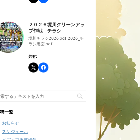
２０２６境川クリーンアッ
プ作戦 チラシ
境川チラシ2026.pdf 2026_チ
ラシ裏面.pdf
共有:
稿一覧
お知らせ
スケジュール
メデイア掲載情報